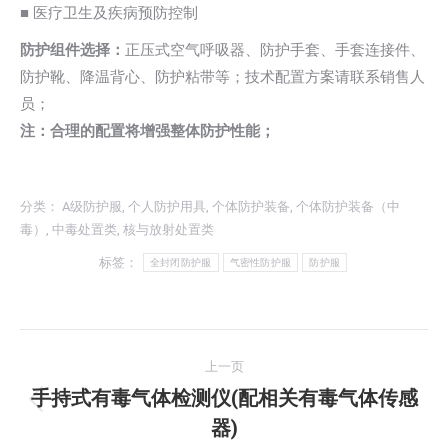
■ 医疗卫生及疾病预防控制
防护组件选择：
正压式空气呼吸器、防护手套、手套连接件、
防护靴、降温背心、防护粘带等；技术配置方案请联系销售人
员；
注：合理的配置将增强整体防护性能；
分类：
A级防护服
,
个人防护用具
,
个体防护装备
,
个体防护装备（中
毒）
,
中毒处置类
,
核与放射处置类
标签：
全封闭防护服
气密性防护服
防护服
文
上一页
章
手持式有毒气体检测仪(配相关有毒气体传感
上
器)
导
一