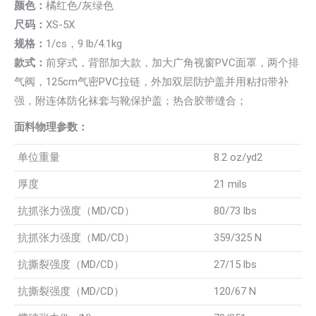
颜色：
橘红色/灰绿色
尺码：
XS-5X
规格：
1/cs，9 lb/4.1kg
款式：
前穿式，背部加大款，加大广角视窗PVC面罩，两个排
气阀，125cm气密PVC拉链，外加双层防护盖并用粘扣带补
强，附连体防化袜套与靴保护盖；热合胶带缝合；
面料物理参数：
单位重量
8.2 oz/yd2
厚度
21 mils
抗抓张力强度（MD/CD）
80/73 lbs
抗抓张力强度（MD/CD）
359/325 N
抗撕裂强度（MD/CD）
27/15 lbs
抗撕裂强度（MD/CD）
120/67 N