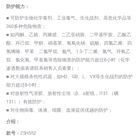
防护能力：
■ 可防护生物化学毒剂、工业毒气、生化战剂、高危化学品等
360多种危险物质；
■ 如丙酮、乙腈、丙烯腈、二乙亚硝胺、二甲基甲胺、乙酸乙
酯、环己烷、甲醇、硝基苯、氢氧化钠、硫酸、四氯乙烯、四
氢咈喃、甲苯、二氯甲烷、氨气、1.3-丁二烯、氯气、环氧乙
烷、氯化氢、甲基氯等危险物质的防护能力超过8小时（化学
渗透数据表请联系销售人员索要）；
■ 对大规模杀伤性武器，如HD、GB、L、VX等生化战剂的防护
能力超过8小时；
■ 对放射性气溶胶、放射性尘埃（β、α射线，I131 （碘
131））有效防护；
■ 对生物病毒、体液、细菌、血液提供优越的防护；
介绍：
款号：
Z5H552