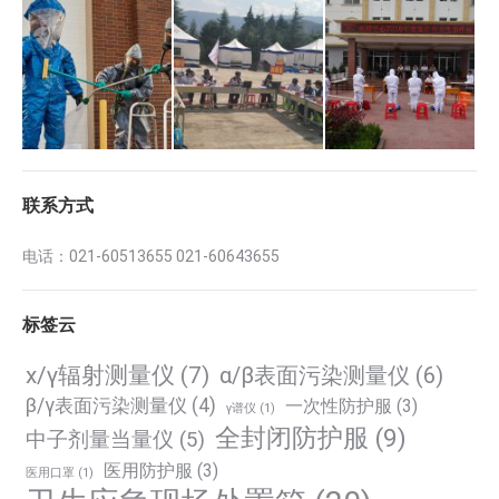
联系方式
电话：021-60513655 021-60643655
标签云
x/γ辐射测量仪
(7)
α/β表面污染测量仪
(6)
β/γ表面污染测量仪
(4)
一次性防护服
(3)
γ谱仪
(1)
全封闭防护服
(9)
中子剂量当量仪
(5)
医用防护服
(3)
医用口罩
(1)