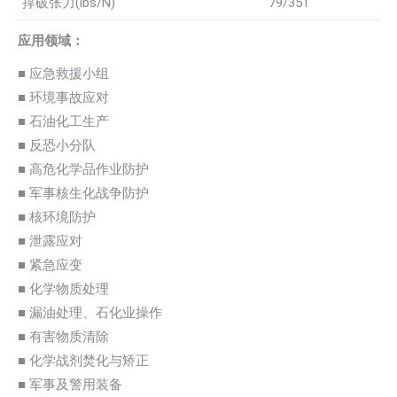
撑破张力(lbs/N)
79/351
应用领域：
■ 应急救援小组
■ 环境事故应对
■ 石油化工生产
■ 反恐小分队
■ 高危化学品作业防护
■ 军事核生化战争防护
■ 核环境防护
■ 泄露应对
■ 紧急应变
■ 化学物质处理
■ 漏油处理、石化业操作
■ 有害物质清除
■ 化学战剂焚化与矫正
■ 军事及警用装备