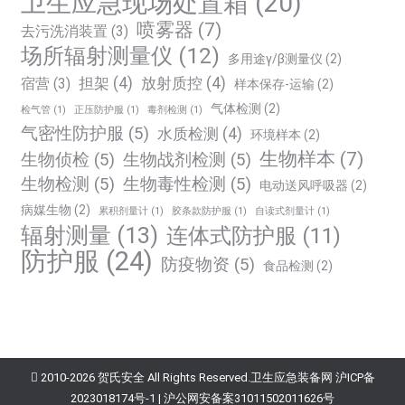
卫生应急现场处置箱
(20)
喷雾器
(7)
去污洗消装置
(3)
场所辐射测量仪
(12)
多用途γ/β测量仪
(2)
担架
(4)
放射质控
(4)
宿营
(3)
样本保存-运输
(2)
气体检测
(2)
检气管
(1)
正压防护服
(1)
毒剂检测
(1)
气密性防护服
(5)
水质检测
(4)
环境样本
(2)
生物样本
(7)
生物侦检
(5)
生物战剂检测
(5)
生物检测
(5)
生物毒性检测
(5)
电动送风呼吸器
(2)
病媒生物
(2)
累积剂量计
(1)
胶条款防护服
(1)
自读式剂量计
(1)
辐射测量
(13)
连体式防护服
(11)
防护服
(24)
防疫物资
(5)
食品检测
(2)
2010-2026 贺氏安全 All Rights Reserved.
卫生应急装备网
沪ICP备
2023018174号-1
|
沪公网安备案31011502011626号