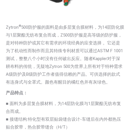
®
Zytron
500防护服的面料是由多层复合膜材料，为14层防化膜
与1层聚酯无纺布复合而成，Z500防护服是高等级的防护服，
是对特种防护或其它有需求的环境经典的应变选择 。它还是
为了机动性而制作而且其特殊专利材质可以通过ASTM F 1001
测试，整整八个小时没有任何破出反应。随者Kappler对于深
耕布料的传统，无疑地Zytron 500为世界上所有对于特种需求
A级防护及B级防护工作者值得信赖的产品。可供选择的款式
有连身式与全罩式。颜色有醒目的橘红色并有灰绿色。
产品特点：
■ 面料为多层复合膜材料，为14层防化膜与1层聚酯无纺布复
合而成。
■ 接缝结构:特化型有双层贴袋缝合设计-车缝后在内外都热压
贴合胶带，热合胶带缝合（H/T）