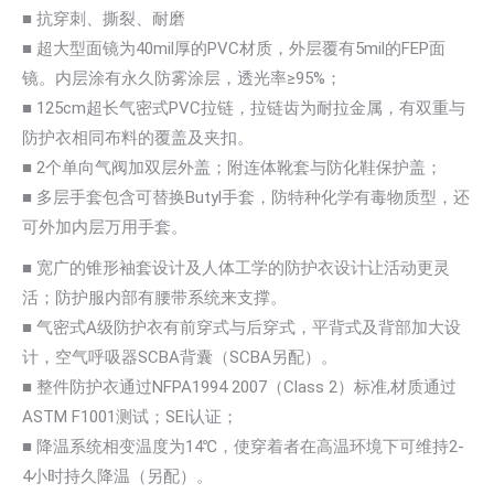
■ 抗穿刺、撕裂、耐磨
■ 超大型面镜为40mil厚的PVC材质，外层覆有5mil的FEP面
镜。内层涂有永久防雾涂层，透光率≥95%；
■ 125cm超长气密式PVC拉链，拉链齿为耐拉金属，有双重与
防护衣相同布料的覆盖及夹扣。
■ 2个单向气阀加双层外盖；附连体靴套与防化鞋保护盖；
■ 多层手套包含可替换Butyl手套，防特种化学有毒物质型，还
可外加内层万用手套。
■ 宽广的锥形袖套设计及人体工学的防护衣设计让活动更灵
活；防护服内部有腰带系统来支撑。
■ 气密式A级防护衣有前穿式与后穿式，平背式及背部加大设
计，空气呼吸器SCBA背囊（SCBA另配）。
■ 整件防护衣通过NFPA1994 2007（Class 2）标准,材质通过
ASTM F1001测试；SEI认证；
■ 降温系统相变温度为14℃，使穿着者在高温环境下可维持2-
4小时持久降温（另配）。