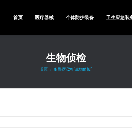
首页
医疗器械
个体防护装备
卫生应急装
生物侦检
你在这里：
首页
条目标记为 "生物侦检"