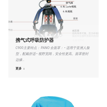
携气式呼吸防护器
C900主要特点： PANO 全面罩： • 适用于亚洲人脸
型，配戴舒适 • 视野宽阔，安全性更高。面罩密封
边缘…
更多