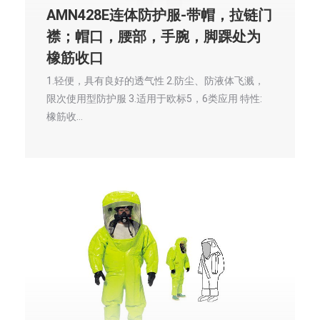
AMN428E连体防护服-带帽，拉链门
襟；帽口，腰部，手腕，脚踝处为
橡筋收口
1.轻便，具有良好的透气性 2.防尘、防液体飞溅，
限次使用型防护服 3.适用于欧标5，6类应用 特性:
橡筋收…