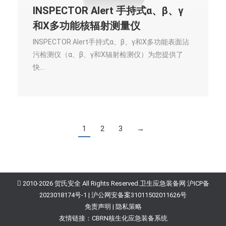
INSPECTOR Alert 手持式α、β、γ
和X多功能核辐射测量仪
INSPECTOR Alert手持式α、β、γ和X多功能表面沾
污检测仪（α、β、γ和X辐射检测仪）为您提供了
快…
1
2
3
→
2010-2026 贺氏安全 All Rights Reserved.
卫生应急装备网
沪ICP备
2023018174号-1
|
沪公网安备案31011502011626号
免责声明
|
隐私策略
友情链接：
CBRN核生化应急装备系统