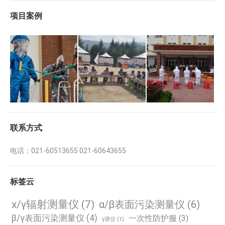
项目案例
联系方式
电话：021-60513655 021-60643655
标签云
x/γ辐射测量仪
(7)
α/β表面污染测量仪
(6)
β/γ表面污染测量仪
(4)
一次性防护服
(3)
γ谱仪
(1)