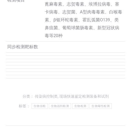
检测项目
蓖麻毒素、志贺毒素、埃博拉病毒、寨
卡病毒、志贺菌、A型肉毒毒素、白喉毒
素、β银环蛇毒素、霍乱弧菌O139、类
鼻疽菌、葡萄球菌肠毒素、新型冠状病
毒等20种
同步检测靶标数
分类：
传染病控制类
,
现场快速鉴定检测装备和试剂
标签：
生物侦检
生物战剂检测
生物检测
生物毒性检测