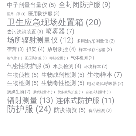
全封闭防护服
(9)
中子剂量当量仪
(5)
医用防护服
(3)
医用口罩
(1)
卫生应急现场处置箱
(20)
喷雾器
(7)
去污洗消装置
(3)
场所辐射测量仪
(12)
多用途γ/β测量仪
(2)
担架
(4)
放射质控
(4)
宿营
(3)
样本保存-运输
(2)
气体检测
(2)
检气管
(1)
正压防护服
(1)
毒剂检测
(1)
气密性防护服
(5)
水质检测
(4)
环境样本
(2)
生物样本
(7)
生物侦检
(5)
生物战剂检测
(5)
生物检测
(5)
生物毒性检测
(5)
电动送风呼吸器
(2)
病媒生物
(2)
累积剂量计
(1)
胶条款防护服
(1)
自读式剂量计
(1)
辐射测量
(13)
连体式防护服
(11)
防护服
(24)
防疫物资
(5)
食品检测
(2)