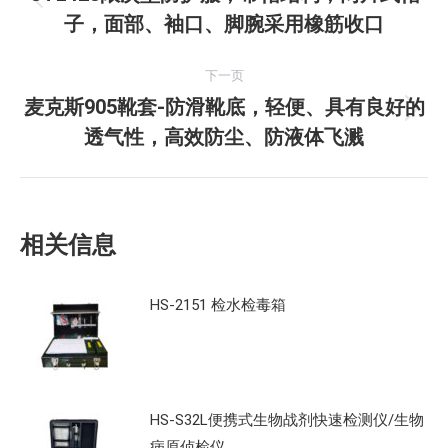
上
子，面部、袖口、脚腕采用橡筋收口
导
一
文
航
下一页
章：
麦克斯905靴套-防滑靴底，轻便、具有良好的
下
透气性，高效防尘、防液体飞溅
一
文
章：
相关信息
HS-2151 检水检毒箱
HS-S32L便携式生物战剂快速检测仪/生物
病原侦检仪