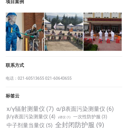
项目案例
联系方式
电话：021-60513655 021-60643655
标签云
x/γ辐射测量仪
(7)
α/β表面污染测量仪
(6)
β/γ表面污染测量仪
(4)
一次性防护服
(3)
γ谱仪
(1)
全封闭防护服
(9)
中子剂量当量仪
(5)