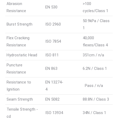
Abrasion
>100
EN 530
Resistance
cycles/Class 1
50.9kPa / Class
Burst Strength
ISO 2960
1
Flex Cracking
40,000
ISO 7854
Resistance
flexes/Class 4
Hydrostatic Head
ISO 811
351cm / n/a
Puncture
EN 863
6.2N / Class 1
Resistance
Resistance to
EN 13274-
Pass / n/a
Ignition
4
Seam Strength
EN 5082
88.8N / Class 3
Tensile Strength -
ISO 13934
34N / Class 1
cd