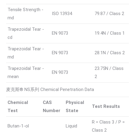
Tensile Strength -
ISO 13934
79.87 / Class 2
md
Trapezoidal Tear -
EN 9073
19.4N / Class 1
cd
Trapezoidal Tear -
EN 9073
28.1N / Class 2
md
Trapezoidal Tear -
23.75N / Class
EN 9073
mean
2
麦克斯® NS系列 Chemical Penetration Data
Chemical
CAS
Physical
Test Results
Test
Number
State
R = Class 3 / P =
Butan-1-ol
Liquid
Class 2